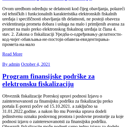
Ovom uredbom određuju se delatnosti kod čijeg obavljanja, polazeći
od tehničkih i funkcionalnih karakteristika elektronskih fiskalnih
uređaja i specifičnosti obavljanja tih delatnosti, ne postoji obaveza
evidentiranja prometa dobara i usluga na malo i primljenih avansa za
promet na malo preko elektronskog fiskalnog uređaja iz člana 4.
stav. 2. Zakona o fiskalizaciji Уредба-о-одређивању-делатности-
код-чијег-обављања-не-постоји-обавеза-евидентирања-
промета-на-мало
Read More
By admin
October 4, 2021
Program finansijske podrške za
elektronsku fiskalizaciju
Obveznik fiskalizacije Poreskoj upravi podnosi Izjavu o
zainteresovanosti za finansijsku podršku za fiskalizaciju preko
portala E-porezi počev od 15.10.2021. a zaključno sa
31.01.2022.godine. a nakon što mu Poreska uprava dodeli
jedinstvenu oznaku poslovnog prostora i poslovne prostorije za koje
podnosi izjavu o zainteresovanotsti za finansijsku podršku.
Obveznik fiskalizacije može podneti samo jednu izjavu za dodelu