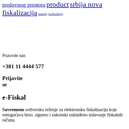
product
srbija nova
poslovnog prostora
fiskalizacija
startup
technology
Pozovite nas
+381 11 4444 577
Prijavite
se
e-Fiskal
Savremeno
softversko rešenje za elektronsku fiskalizaciju koje
omogućava brzo, sigurno i zakonski usklađeno izdavanje fiskalnih
računa.