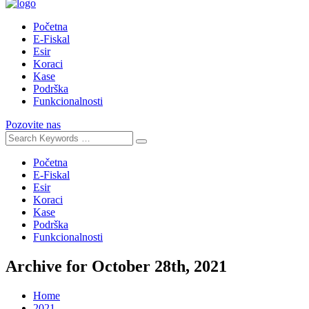
Početna
E-Fiskal
Esir
Koraci
Kase
Podrška
Funkcionalnosti
Pozovite nas
Početna
E-Fiskal
Esir
Koraci
Kase
Podrška
Funkcionalnosti
Archive for October 28th, 2021
Home
2021