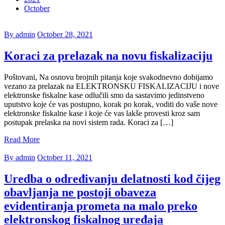
October
By admin
October 28, 2021
Koraci za prelazak na novu fiskalizaciju
Poštovani, Na osnovu brojnih pitanja koje svakodnevno dobijamo
vezano za prelazak na ELEKTRONSKU FISKALIZACIJU i nove
elektronske fiskalne kase odlučili smo da sastavimo jedinstveno
uputstvo koje će vas postupno, korak po korak, voditi do vaše nove
elektronske fiskalne kase i koje će vas lakše provesti kroz sam
postupak prelaska na novi sistem rada. Koraci za […]
Read More
By admin
October 11, 2021
Uredba o određivanju delatnosti kod čijeg
obavljanja ne postoji obaveza
evidentiranja prometa na malo preko
elektronskog fiskalnog uređaja