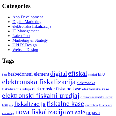
Categories
App Development
Digital Marketing
elektronska fiskalizacija
IT Management
Latest Post
Marketing & Strategy
UI/UX Design
Website Design
Tags
efiskal
digital
bezbedonsni element
EFU
best
e fiskal
elektronska fiskalizacija
elektronska
elektronske fiskalne kase
fiskalizacija srbija
elektronske kase
elektronski fiskalni uredjaj
elektronski naplatni uredjaj
fiskalne kase
fiskalizacija
ENU
esir
innovation
IT services
nova fiskalizacija
on sale
prijava
marketing