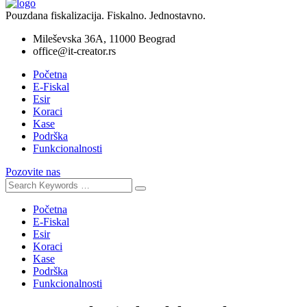
Pouzdana fiskalizacija. Fiskalno. Jednostavno.
Mileševska 36A, 11000 Beograd
office@it-creator.rs
Početna
E-Fiskal
Esir
Koraci
Kase
Podrška
Funkcionalnosti
Pozovite nas
Početna
E-Fiskal
Esir
Koraci
Kase
Podrška
Funkcionalnosti