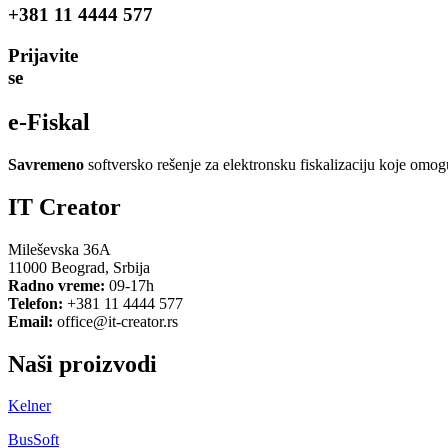
+381 11 4444 577
Prijavite
se
e-Fiskal
Savremeno
softversko rešenje za elektronsku fiskalizaciju koje omog
IT Creator
Mileševska 36A
11000 Beograd, Srbija
Radno vreme:
09-17h
Telefon:
+381 11 4444 577
Email:
office@it-creator.rs
Naši proizvodi
Kelner
BusSoft