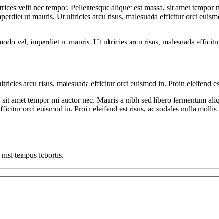
ultrices velit nec tempor. Pellentesque aliquet est massa, sit amet tempo
t ut mauris. Ut ultricies arcu risus, malesuada efficitur orci euismod i
l, imperdiet ut mauris. Ut ultricies arcu risus, malesuada efficitur or
ies arcu risus, malesuada efficitur orci euismod in. Proin eleifend est 
assa, sit amet tempor mi auctor nec. Mauris a nibh sed libero fermentum
ficitur orci euismod in. Proin eleifend est risus, ac sodales nulla moll
n nisl tempus lobortis.