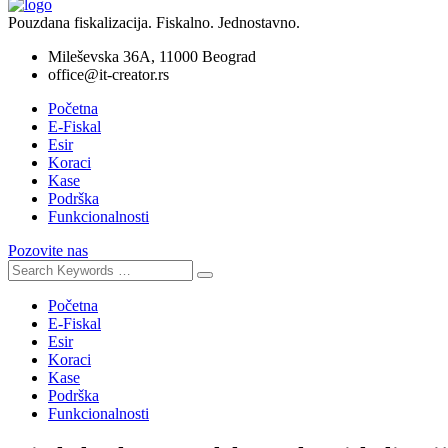
Pouzdana fiskalizacija. Fiskalno. Jednostavno.
Mileševska 36A, 11000 Beograd
office@it-creator.rs
Početna
E-Fiskal
Esir
Koraci
Kase
Podrška
Funkcionalnosti
Pozovite nas
Početna
E-Fiskal
Esir
Koraci
Kase
Podrška
Funkcionalnosti