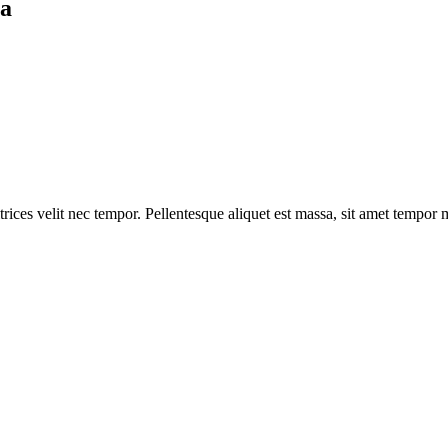
ja
ultrices velit nec tempor. Pellentesque aliquet est massa, sit amet tempo